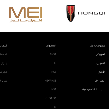
معلومات عنا
السيارات
خدمات 
العروض
EHS9
الضما
التمويل
H9
جدول ا
الأخبار
HS5
حجز مو
اتصل بنا
NEW HS5
دليل ا
سياسة الخصوصية
HS3
OUSADO
H5