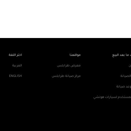
الصفحة الرئيسية
معلومات عنا
السيارات
العروض
الت
ما بعد البيع
مواقعنا
اختر اللغة
ن
معرض طرابلس
العربية
لصيانة
مركز صيانة طرابلس
ENGLISH
عد صيانة
لمستخدم لسيارات هونشي