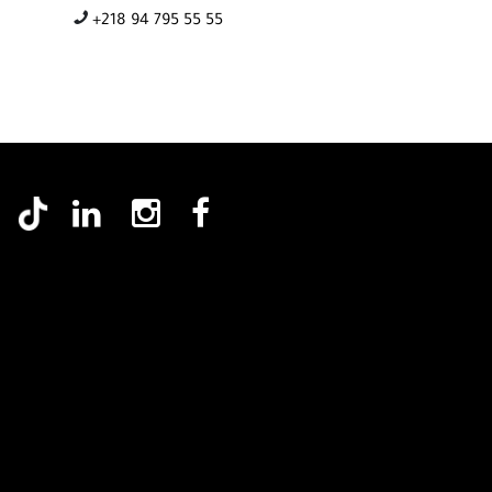
+218 94 795 55 55
مويل
خدمات ما بعد البيع
مواقعنا
الأخبار
اتصل بنا
ENGLISH