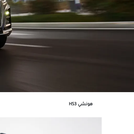
هونشي HS3