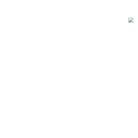
получать прибыль в виде процента тез ставок, которые
сделают ваши друзья.