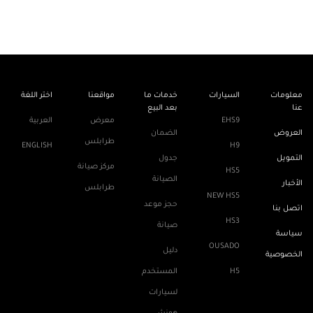
معلومات
السيارات
خدمات ما
مواقعنا
اختر اللغة
عنا
بعد البيع
EHS9
معرض
العربية
العروض
الضمان
طرابلس
ENGLISH
H9
التمويل
جدول
مركز صيانة
HS5
الصيانة
الأخبار
طرابلس
NEW HS5
حجز موعد
اتصل بنا
HS3
صيانة
سياسة
OUSADO
دليل
الخصوصية
H5
المستخدم
لسيارات