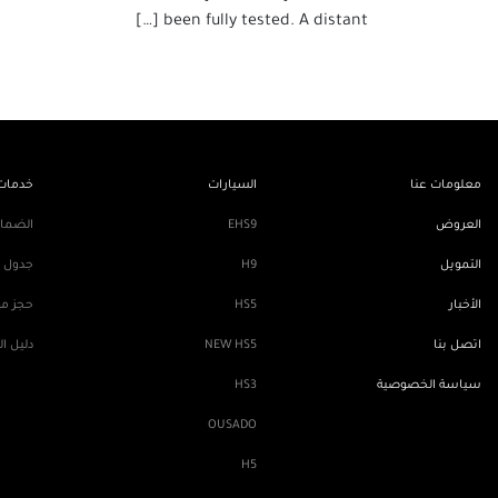
been fully tested. A distant […]
معلومات عنا
السيارات
خدمات 
العروض
EHS9
الضما
التمويل
H9
جدول ا
الأخبار
HS5
حجز مو
اتصل بنا
NEW HS5
دليل ا
سياسة الخصوصية
HS3
OUSADO
H5