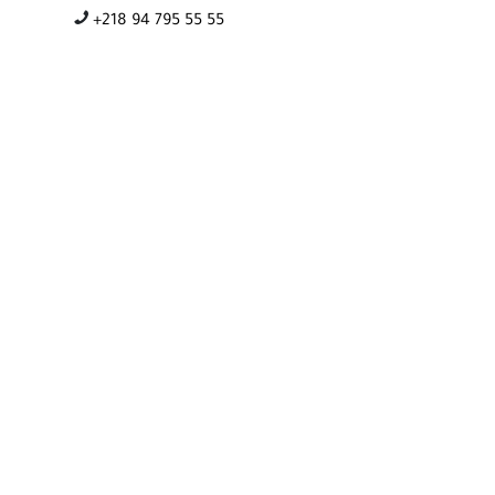
+218 94 795 55 55
مويل
خدمات ما بعد البيع
مواقعنا
الأخبار
اتصل بنا
ENGLISH