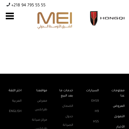
+218 94 795 55 55
hello world
hello world!!!
معلومات
السيارات
خدمات ما
مواقعنا
اختر اللغة
عنا
بعد البيع
EHS9
معرض
العربية
العروض
الضمان
طرابلس
ENGLISH
H9
التمويل
جدول
مركز صيانة
HS5
الصيانة
الأخبار
طرابلس