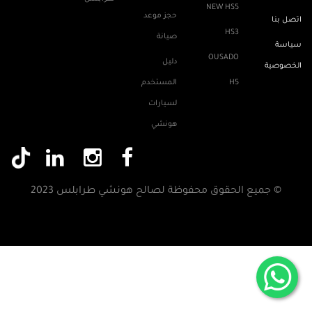
NEW HS5
حجز موعد
اتصل بنا
HS3
صيانة
سياسة
OUSADO
دليل
الخصوصية
H5
المستخدم
لسيارات
هونشي
© جميع الحقوق محفوظة لصالح هونشي طرابلس 2023