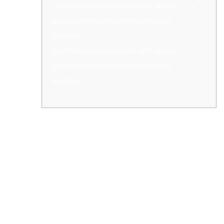
РАСПРОСТРАНЁННАЯ ONLINE-ИГРА DRAGON
MONEY: КОРОТКАЯ ИСТОРИЯ ПРОЕКТА И
ПРАВИЛА
ВОСТРЕБОВАННАЯ ОНЛАЙН-ИГРА DRAGON
MONEY: КОРОТКАЯ ИСТОРИЯ ПРОЕКТА И
ПРАВИЛА
Дабы получить возможность заработать, придется
регистрировать профиль игрока Dragon Money и пополнить
собственный депозит в игре с помощью криптовалюты,
своего электронного кошелька или пластиковой карты. В
отличие от тысячи иных азартных проектов, ресурс Dragon
Money оказывает услуги целиком прозрачно и дает
возможность каждому игроку отследить честность каждой
игры через независимый ресурс Random.org Генератор
случайных чисел на сайте создан на базе проверенного