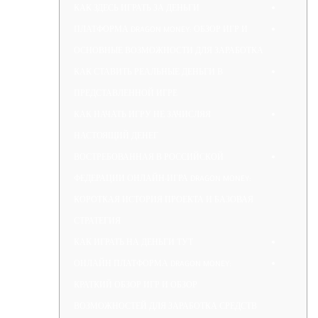
КАК ЗДЕСЬ ИГРАТЬ ЗА ДЕНЬГИ
ПЛАТФОРМА DRAGON MONEY: ОБЗОР ИГР И
ОСНОВНЫЕ ВОЗМОЖНОСТИ ДЛЯ ЗАРАБОТКА
КАК СТАВИТЬ РЕАЛЬНЫЕ ДЕНЬГИ В
ПРЕДСТАВЛЕННОЙ ИГРЕ
КАК НАЧАТЬ ИГРУ НЕ ЗАЧИСЛЯЯ
НАСТОЯЩИЙ ДЕНЕГ
ВОСТРЕБОВАННАЯ В РОССИЙСКОЙ
ФЕДЕРАЦИИ ОНЛАЙН-ИГРА DRAGON MONEY:
КОРОТКАЯ ИСТОРИЯ ПРОЕКТА И БАЗОВАЯ
СТРАТЕГИЯ
КАК ИГРАТЬ НА ДЕНЬГИ ТУТ
ОНЛАЙН ПЛАТФОРМА DRAGON MONEY:
КРАТКИЙ ОБЗОР ИГР И ОБЗОР
ВОЗМОЖНОСТЕЙ ДЛЯ ЗАРАБОТКА СРЕДСТВ