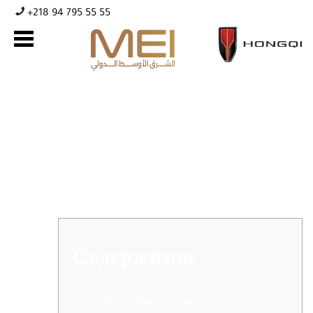
+218 94 795 55 55
Онлайн Казино Пин Ап в
Казахстане – играйте и
выигрывайте без о...
Содержимое
PIN-UP ВХОД – ЗЕРКАЛО ПИН-АП РАБОЧЕЕ НА