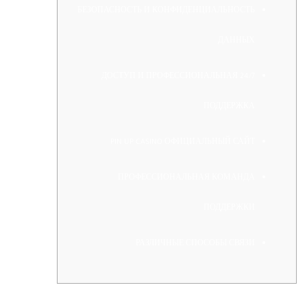
БЕЗОПАСНОСТЬ И КОНФИДЕНЦИАЛЬНОСТЬ
ДАННЫХ
24/7 ДОСТУП И ПРОФЕССИОНАЛЬНАЯ
ПОДДЕРЖКА
PIN UP CASINO ОФИЦИАЛЬНЫЙ САЙТ
ПРОФЕССИОНАЛЬНАЯ КОМАНДА
ПОДДЕРЖКИ
РАЗЛИЧНЫЕ СПОСОБЫ СВЯЗИ