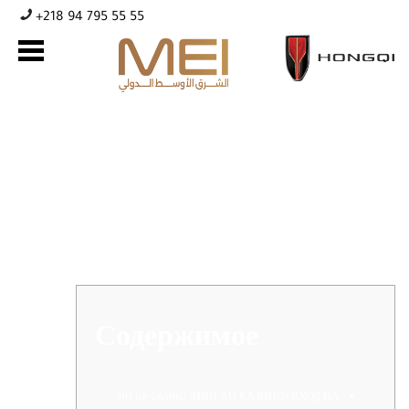
+218 94 795 55 55
Pin up casino онлайн –
отличный выбор для
азартных игроков в России
Содержимое
PIN UP CASINO (ПИН АП КАЗИНО) ВХОД НА