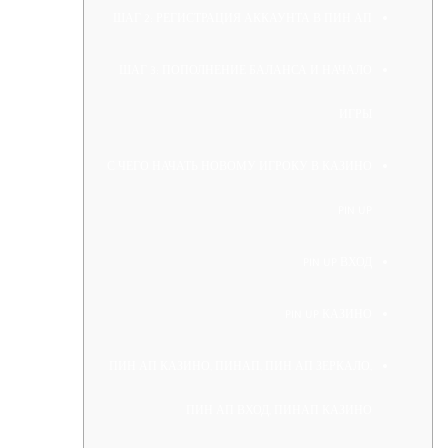
ШАГ 2: РЕГИСТРАЦИЯ АККАУНТА В ПИН АП
ШАГ 3: ПОПОЛНЕНИЕ БАЛАНСА И НАЧАЛО
ИГРЫ
С ЧЕГО НАЧАТЬ НОВОМУ ИГРОКУ В КАЗИНО
PIN UP
PIN UP ВХОД
PIN UP КАЗИНО
ПИН АП КАЗИНО, ПИНАП, ПИН АП ЗЕРКАЛО,
ПИН АП ВХОД, ПИНАП КАЗИНО