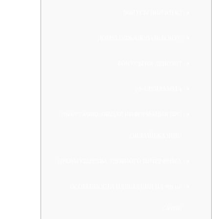
БОНУСЫ ПИН АП КЗ
ДОБРО ПОЖАЛОВАТЬ БОНУС
БОНУСЫ НА ДЕПОЗИТ
VIP-ПРОГРАММА
PIN-UP CASINO: ОБЩАЯ ИНФОРМАЦИЯ ПРО
ОНЛАЙН-КАЗИНО
ПРЕИМУЩЕСТВА УДОБНОГО ИНТЕРФЕЙСА:
ОСОБЕННОСТИ НАВИГАЦИИ НА PIN UP
CASINO: