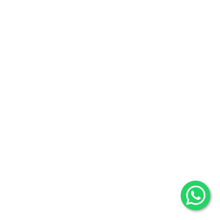
Pin Up Casino официальный
сайт
Pin Up Casino предоставляет своим игрокам
круглосуточную поддержку клиентов, чтобы гарантировать
наивысший уровень сервиса и решить любые возникшие
вопросы.
Профессиональная команда
поддержки
Наша команда поддержки клиентов состоит из опытных и
дружелюбных специалистов, готовых помочь вам в любое
время дня и ночи. Они обладают обширными знаниями о
платформе Pin Up Casino и всегда готовы ответить на ваши
вопросы или помочь в решении возникших проблем.
Независимо от того, нужна ли вам помощь при